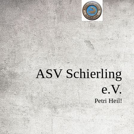
ASV Schierling
e.V.
Petri Heil!