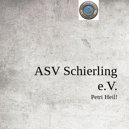
ASV Schierling
e.V.
Petri Heil!