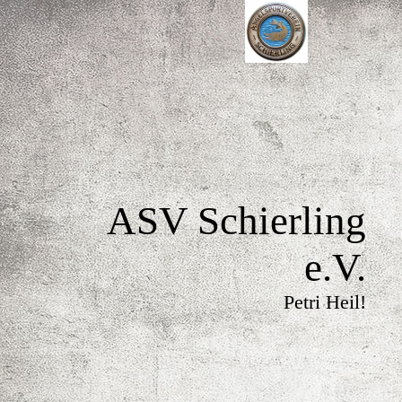
ASV Schierling
e.V.
Petri Heil!